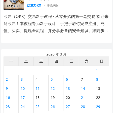
欧意OKX
评论关闭
欧易（OKX）交易新手教程 · 从零开始的第一笔交易 欢迎来
到欧易！本教程专为新手设计，手把手教你完成注册、充
值、买卖、提现全流程，并分享必备的安全知识。跟随步
骤，你很快就能独立交易。 第一章：注册与…
2026 年 3 月
一
二
三
四
五
六
日
1
2
3
4
5
6
7
8
9
10
11
12
13
14
15
16
17
18
19
20
21
22
23
24
25
26
27
28
29