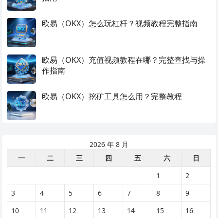
欧易（OKX）怎么玩杠杆？视频教程完整指南
欧易（OKX）充值视频教程在哪？完整查找与操
作指南
欧易（OKX）挖矿工具怎么用？完整教程
2026 年 8 月
一
二
三
四
五
六
日
1
2
3
4
5
6
7
8
9
10
11
12
13
14
15
16