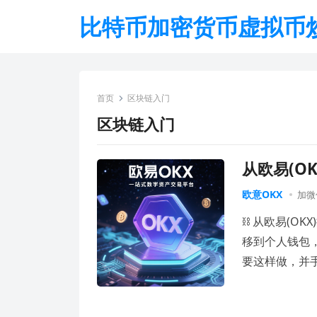
比特币加密货币虚拟币
首页
区块链入门
区块链入门
从欧易(O
欧意OKX
加微信
⛓️ 从欧易(O
移到个人钱包
要这样做，并