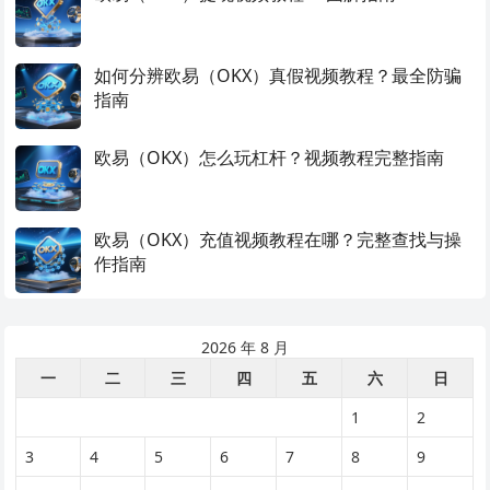
如何分辨欧易（OKX）真假视频教程？最全防骗
指南
欧易（OKX）怎么玩杠杆？视频教程完整指南
欧易（OKX）充值视频教程在哪？完整查找与操
作指南
2026 年 8 月
一
二
三
四
五
六
日
1
2
3
4
5
6
7
8
9