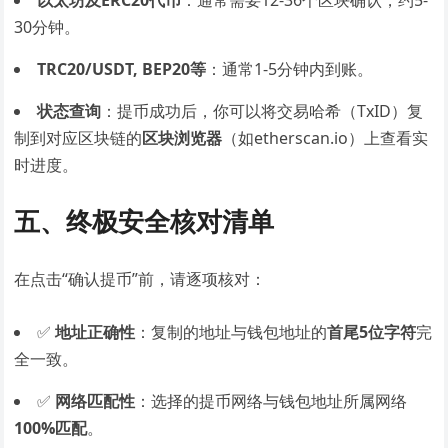
以太坊及ERC20代币
：通常需要12-36个区块确认，约5-
30分钟。
TRC20/USDT, BEP20等
：通常1-5分钟内到账。
状态查询
：提币成功后，你可以将交易哈希（TxID）复
制到对应区块链的
区块浏览器
（如etherscan.io）上查看实
时进度。
五、终极安全核对清单
在点击“确认提币”前，请逐项核对：
✅
地址正确性
：复制的地址与钱包地址的
首尾5位字符
完
全一致。
✅
网络匹配性
：选择的提币网络与钱包地址所属网络
100%匹配
。