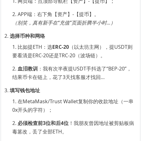
网页端：点顶部导航栏【资产】-【提币】；
APP端：右下角【资产】-【提币】。
（别笑，真有新手在“充值”页面折腾半小时…）
选择币种和网络
比如提ETH：选
ERC-20
（以太坊主网），提USDT则
要看清是ERC-20还是TRC-20（波场链）。
血泪教训
：我有次半夜提USDT手抖选了“BEP-20”，
结果币卡在链上，花了3天找客服才找回…
填写钱包地址
在MetaMask/Trust Wallet复制你的收款地址（一串
0x开头的字符）；
必须检查前3位和后4位
！我朋友曾因地址被剪贴板病
毒篡改，丢了全部ETH。