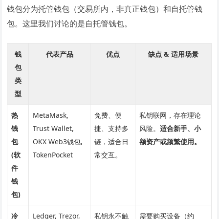
钱包分为托管钱包（交易所内，非真正钱包）和自托管钱
包。这里我们讨论的是自托管钱包。
钱
代表产品
优点
缺点 & 适用场景
包
类
型
热
MetaMask,
免费、便
私钥联网，存在理论
钱
Trust Wallet,
捷、支持多
风险。
适合新手、小
包
OKX Web3钱包,
链，适合日
额资产或频繁使用。
(软
TokenPocket
常交互。
件
钱
包)
冷
Ledger, Trezor,
私钥永不触
需要购买设备（约