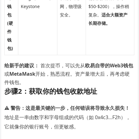
钱
Keystone
网，物理级
$50-$200），操作稍
包
安全。
复杂。
适合大额资产
(硬
长期存储。
件
钱
包)
给新手的建议：
首次提币，可以先从
欧易自带的Web3钱包
或
MetaMask
开始，熟悉流程。资产量增大后，再考虑硬
件钱包。
步骤2：获取你的钱包收款地址
⚠️ 警告：这是最关键的一步，任何错误将导致永久损失！
地址是一串由数字和字母组成的代码（如 0x4c3…F2h），
它就像你的银行账号，但更敏感。