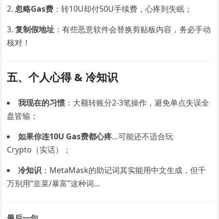
忽略Gas费
：转10U却付50U手续费，心疼到失眠；
复制假地址
：有些恶意软件会替换剪贴板内容，务必手动
核对！
五、个人心得 & 冷知识
我现在的习惯
：大额转账分2-3笔操作，避免单点失误全
盘皆输；
如果你连10U Gas费都心疼
…可能还不适合玩
Crypto（实话）；
冷知识
：MetaMask的助记词其实能用中文生成，但千
万别用“韭菜/暴富”这种词…
最后一句