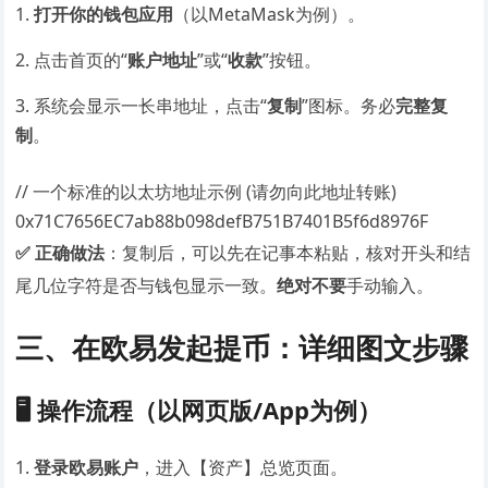
打开你的钱包应用
（以MetaMask为例）。
点击首页的“
账户地址
”或“
收款
”按钮。
系统会显示一长串地址，点击“
复制
”图标。务必
完整复
制
。
// 一个标准的以太坊地址示例 (请勿向此地址转账)
0x71C7656EC7ab88b098defB751B7401B5f6d8976F
✅ 正确做法
：复制后，可以先在记事本粘贴，核对开头和结
尾几位字符是否与钱包显示一致。
绝对不要
手动输入。
三、在欧易发起提币：详细图文步骤
🖥️ 操作流程（以网页版/App为例）
登录欧易账户
，进入【资产】总览页面。