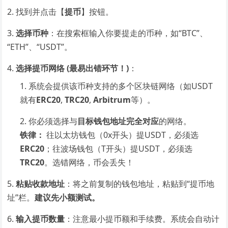
找到并点击【
提币
】按钮。
选择币种
：在搜索框输入你要提走的币种，如“BTC”、
“ETH”、“USDT”。
选择提币网络 (最易出错环节！)
：
系统会提供该币种支持的多个区块链网络（如USDT
就有
ERC20
,
TRC20
,
Arbitrum
等）。
你必须选择与
目标钱包地址完全对应
的网络。
铁律：
往以太坊钱包（0x开头）提USDT，必须选
ERC20
；往波场钱包（T开头）提USDT，必须选
TRC20
。选错网络，币会丢失！
粘贴收款地址
：将之前复制的钱包地址，粘贴到“提币地
址”栏。
建议先小额测试。
输入提币数量
：注意最小提币额和手续费。系统会自动计