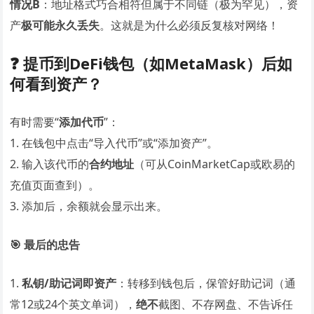
情况B
：地址格式巧合相符但属于不同链（极为罕见），资
产
极可能永久丢失
。这就是为什么必须反复核对网络！
❓ 提币到DeFi钱包（如MetaMask）后如
何看到资产？
有时需要“
添加代币
”：
1. 在钱包中点击“导入代币”或“添加资产”。
2. 输入该代币的
合约地址
（可从CoinMarketCap或欧易的
充值页面查到）。
3. 添加后，余额就会显示出来。
🎯 最后的忠告
1.
私钥/助记词即资产
：转移到钱包后，保管好助记词（通
常12或24个英文单词），
绝不
截图、不存网盘、不告诉任