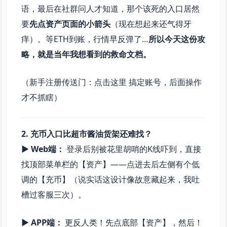
语，最后在社群问人才知道，那个该死的入口居然
要
先点资产页面的小箭头
（现在想起来还气得牙
痒）。等ETH到账，行情早反弹了…
所以今天这份攻
略，就是当年我想看到的救命文档。
（新手注册传送门：点击这里 搞定账号，后面操作
才不抓瞎）
2. 充币入口比超市酱油货架还难找？
▶ Web端：
登录后别被花里胡哨的K线吓到，直接
找顶部菜单栏的【资产】——点进去后左侧有个低
调的【充币】（说实话这设计像故意藏起来，我吐
槽过客服三次）。
▶ APP端：
更反人类！先点底部【资产】，然后！