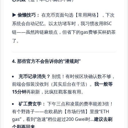
▶ 偷懒技巧：
在充币页面勾选【常用网络】，下次
系统会自动记忆。以太坊堵车时，我习惯改用BSC
链——虽然跨链麻烦点，但省下的gas费够买杯奶茶
了。
4. 那些官方不会告诉你的“潜规则”
充币记录消失？
别慌！有时候区块确认数不够，
前端会假装没收到（其实后台在干活）。
我一般等
15分钟
再刷新，比疯狂戳客服有用。
矿工费玄学：
下午三点和凌晨的费率能差3倍！
有个野路子——在欧易的【市场行情】里搜“ETH
gas”，看到“急速”档位超过200 Gwei时…
建议去刷
个剧再回来
。