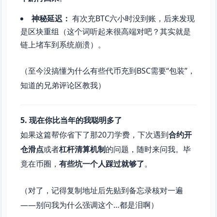
神秘延迟：
有次充BTC六小时没到账，后来发现
是区块重组（这个词听起来很高端对吧？其实就是
链上堵车到系统崩溃）。
（至今没搞懂为什么有些代币充到BSC需要“包装”，
知道的兄弟评论区教我）
5. 现在你比当年的我聪明多了
如果这篇帮你省下了那20刀学费，下次遇到
合约开
仓滑点
或者
杠杆清算机制
的问题，随时来问我。毕
竟在币圈，
有些坑一个人踩过就够了
。
（对了，记得复制地址后先贴到备忘录核对一遍
——别问我为什么强调这个…都是泪啊）