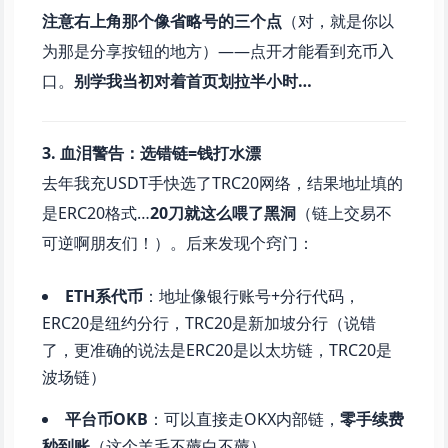
注意右上角那个像省略号的三个点
（对，就是你以
为那是分享按钮的地方）——点开才能看到充币入
口。
别学我当初对着首页划拉半小时…
3. 血泪警告：选错链=钱打水漂
去年我充USDT手快选了TRC20网络，结果地址填的
是ERC20格式…
20刀就这么喂了黑洞
（链上交易不
可逆啊朋友们！）。后来发现个窍门：
ETH系代币
：地址像银行账号+分行代码，
ERC20是纽约分行，TRC20是新加坡分行（说错
了，更准确的说法是ERC20是以太坊链，TRC20是
波场链）
平台币OKB
：可以直接走OKX内部链，
零手续费
秒到账
（这个羊毛不薅白不薅）