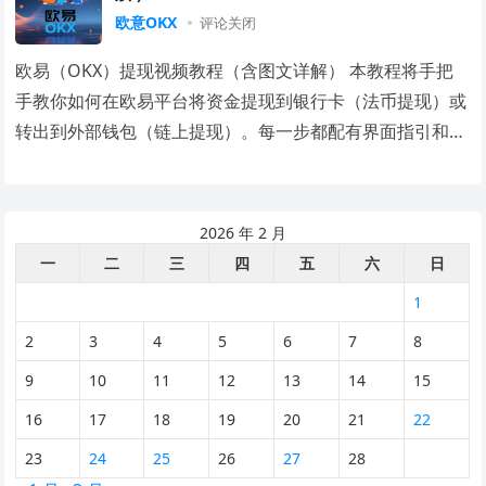
欧意OKX
评论关闭
欧易（OKX）提现视频教程（含图文详解） 本教程将手把
手教你如何在欧易平台将资金提现到银行卡（法币提现）或
转出到外部钱包（链上提现）。每一步都配有界面指引和说
明，即使第一次操作也能轻松完成。文末附视频…
2026 年 2 月
一
二
三
四
五
六
日
1
2
3
4
5
6
7
8
9
10
11
12
13
14
15
16
17
18
19
20
21
22
23
24
25
26
27
28