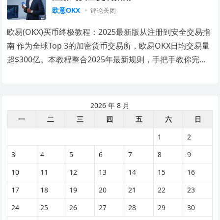
欧意OKX
评论关闭
欧易(OKX)买币终极教程：2025最新版从注册到安全交易指
南 作为全球Top 3的加密货币交易所，欧易OKX日均交易量
超$300亿。本教程整合2025年最新规则，手把手教你完成
账户注册→实名认证→法…
2026 年 8 月
一
二
三
四
五
六
日
1
2
3
4
5
6
7
8
9
10
11
12
13
14
15
16
17
18
19
20
21
22
23
24
25
26
27
28
29
30