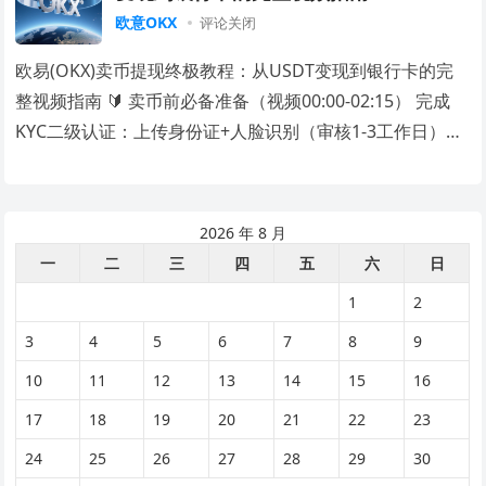
欧意OKX
评论关闭
欧易(OKX)卖币提现终极教程：从USDT变现到银行卡的完
整视频指南 🔰 卖币前必备准备（视频00:00-02:15） 完成
KYC二级认证：上传身份证+人脸识别（审核1-3工作日）立
即认证 绑定双重验…
2026 年 8 月
一
二
三
四
五
六
日
1
2
3
4
5
6
7
8
9
10
11
12
13
14
15
16
17
18
19
20
21
22
23
24
25
26
27
28
29
30