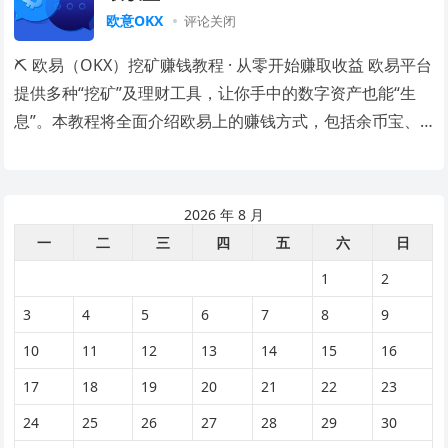
欧意OKX
评论关闭
⛏️ 欧易（OKX）挖矿赚钱教程 · 从零开始赚取收益 欧易平台
提供多种“挖矿”及理财工具，让你手中的数字资产也能“生
息”。本教程将全面介绍欧易上的赚钱方式，包括余币宝、
锁仓赚币、DeFi挖矿等，手把…
2026 年 8 月
一
二
三
四
五
六
日
1
2
3
4
5
6
7
8
9
10
11
12
13
14
15
16
17
18
19
20
21
22
23
24
25
26
27
28
29
30