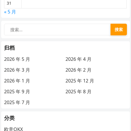
31
« 5 月
搜索
归档
2026 年 5 月
2026 年 4 月
2026 年 3 月
2026 年 2 月
2026 年 1 月
2025 年 12 月
2025 年 9 月
2025 年 8 月
2025 年 7 月
分类
欧意OKX