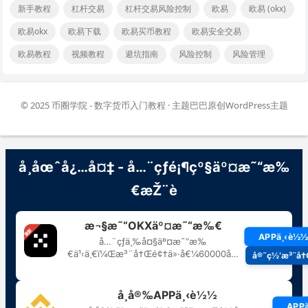
新手教程
杠杆交易
杠杆交易风险控制
欧易
欧易 (okx)
欧易okx
欧易下载
欧易买币教程
欧易安全交易
欧易教程
视频教程
避坑指南
风险控制
风险管理
© 2025
币圈学院 - 数字货币入门教程
· 主题巴巴原创
WordPress主题