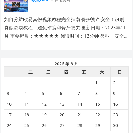
评论关闭
如何分辨欧易真假视频教程完全指南 保护资产安全！识别
真假欧易教程，避免诈骗和资产损失 更新日期：2023年11
月 重要程度：★★★★★ 阅读时间：12分钟 类型：安全识
别指南 ⚠️ 重要提示：本教程旨…
2026 年 8 月
一
二
三
四
五
六
日
1
2
3
4
5
6
7
8
9
10
11
12
13
14
15
16
17
18
19
20
21
22
23
24
25
26
27
28
29
30