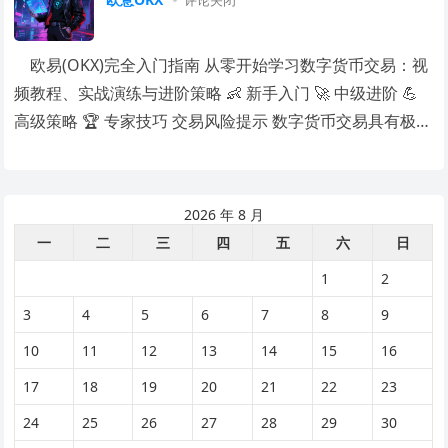
评论关闭
欧易(OKX)完全入门指南 从零开始学习数字货币交易：视
频教程、实战演练与进阶策略 👶 新手入门 🚀 中级进阶 💪
高级策略 🏆 专家技巧 交易风险提示 数字货币交易具有极…
2026 年 8 月
一
二
三
四
五
六
日
1
2
3
4
5
6
7
8
9
10
11
12
13
14
15
16
17
18
19
20
21
22
23
24
25
26
27
28
29
30