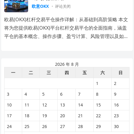
欧意OKX
评论关闭
欧易(OKX)杠杆交易平仓操作详解：从基础到高阶策略 本文
将为您提供欧易(OKX)平台杠杆交易平仓的全面指南，涵盖
平仓的基本概念、操作步骤、盈亏计算、风险管理以及如何
寻找可靠的视频教程，帮助您安全有效…
2026 年 8 月
一
二
三
四
五
六
日
1
2
3
4
5
6
7
8
9
10
11
12
13
14
15
16
17
18
19
20
21
22
23
24
25
26
27
28
29
30