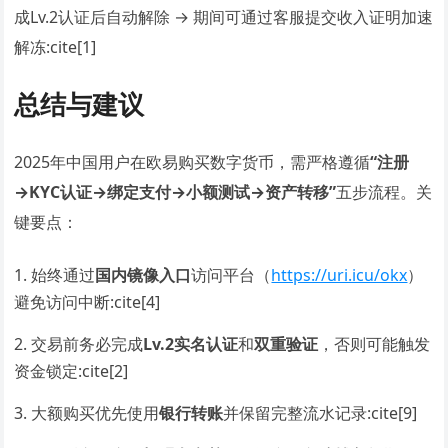
成Lv.2认证后自动解除 → 期间可通过客服提交收入证明加速
解冻:cite[1]
总结与建议
2025年中国用户在欧易购买数字货币，需严格遵循
“注册
→KYC认证→绑定支付→小额测试→资产转移”
五步流程。关
键要点：
始终通过
国内镜像入口
访问平台（
https://uri.icu/okx
）
避免访问中断:cite[4]
交易前务必完成
Lv.2实名认证
和
双重验证
，否则可能触发
资金锁定:cite[2]
大额购买优先使用
银行转账
并保留完整流水记录:cite[9]