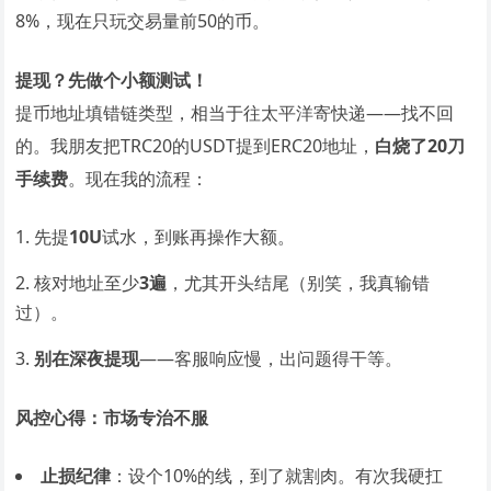
8%，现在只玩交易量前50的币。
提现？先做个小额测试！
提币地址填错链类型，相当于往太平洋寄快递——找不回
的。我朋友把TRC20的USDT提到ERC20地址，
白烧了20刀
手续费
。现在我的流程：
先提
10U
试水，到账再操作大额。
核对地址至少
3遍
，尤其开头结尾（别笑，我真输错
过）。
别在深夜提现
——客服响应慢，出问题得干等。
风控心得：市场专治不服
止损纪律
：设个10%的线，到了就割肉。有次我硬扛