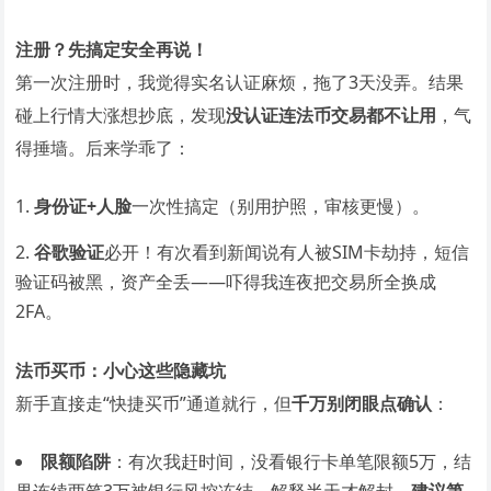
注册？先搞定安全再说！
第一次注册时，我觉得实名认证麻烦，拖了3天没弄。结果
碰上行情大涨想抄底，发现
没认证连法币交易都不让用
，气
得捶墙。后来学乖了：
身份证+人脸
一次性搞定（别用护照，审核更慢）。
谷歌验证
必开！有次看到新闻说有人被SIM卡劫持，短信
验证码被黑，资产全丢——吓得我连夜把交易所全换成
2FA。
法币买币：小心这些隐藏坑
新手直接走“快捷买币”通道就行，但
千万别闭眼点确认
：
限额陷阱
：有次我赶时间，没看银行卡单笔限额5万，结