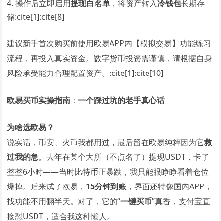
操作后立即启用
提现白名单
，将资产转入
冷钱包
长期存
储:cite[1]:cite[8]
建议新手首次购买前使用欧易APP内【模拟交易】功能练习
流程，再投入真实资金。数字货币投资需谨慎，请根据自身
风险承受能力合理配置资产。:cite[1]:cite[10]
欧易买币实操指南：一个踩过坑的老手真心话
为啥选欧易？
说实话，币安、火币我都用过，最后留在欧易纯粹因为它
救
过我的急
。去年在某个大所（不点名了）提现USDT，卡了
整整6小时——当时比特币正暴跌，我只能眼睁睁看着仓位
爆掉。后来试了欧易，
15分钟到账
，界面还特像国内APP，
找功能不用翻半天。对了，它的“
一键买币
”真香，支付宝直
接怼USDT，适合我这种懒人。