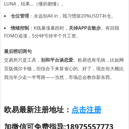
LUNA，结果…（懂的都懂）。
仓位管理
：永远别All in，我习惯留20%USDT补仓。
情绪控制
：K线暴涨暴跌时，
关掉APP去散步
。有回我
FOMO追涨，5分钟亏掉半个月工资。
最后唠叨两句
交易所只是工具，
别和平台谈恋爱
。欧易也有毛病，比如网
页版偶尔卡顿，但综合下来算省心的。好了，现在你大概比
我当年少走一半弯路——当然，市场总会教你新东西。
欧易最新注册地址：
点击注册
加微信可免费指导:18975557773