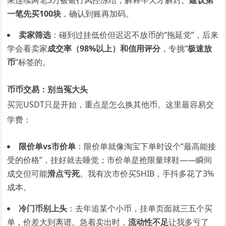
果连续两笔3万被银行风控冻结，解释半天才解封。
建议第
一笔先买100块
，确认到账再加码。
卖家筛选
：碰到过挂低价但迟迟不放币的“拖延党”，后来
学会看卖家
成交率（98%以上）和信用评分
，专挑“
极速放
币
”标签的。
币币交易：别当冤大头
买完USDT只是开始，重点是怎么换其他币。这里最容易交
学费：
限价单vs市价单
：限价单就像淘宝下单时设个“最高能接
受的价格”，挂好就去睡觉；市价单是抢限量球鞋——瞬间
成交但可能
滑点亏死
。我有次市价买SHIB，手抖多花了3%
成本。
冷门币别上头
：去年追某个小币，挂单页面就三五个买
单，价差大到离谱。急着卖出时，
流动性不足
让我多亏了